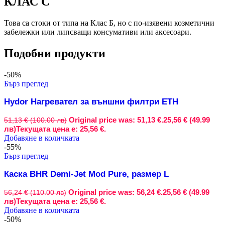
КЛАС C
Това са стоки от типа на Клас Б, но с по-изявени козметични
забележки или липсващи консумативи или аксесоари.
Подобни продукти
-50%
Бърз преглед
Hydor Нагревател за външни филтри ETH
Original price was: 51,13 €.
25,56 € (49.99
51,13 € (100.00 лв)
лв)
Текущата цена е: 25,56 €.
Добавяне в количката
-55%
Бърз преглед
Каска BHR Demi-Jet Mod Pure, размер L
Original price was: 56,24 €.
25,56 € (49.99
56,24 € (110.00 лв)
лв)
Текущата цена е: 25,56 €.
Добавяне в количката
-50%