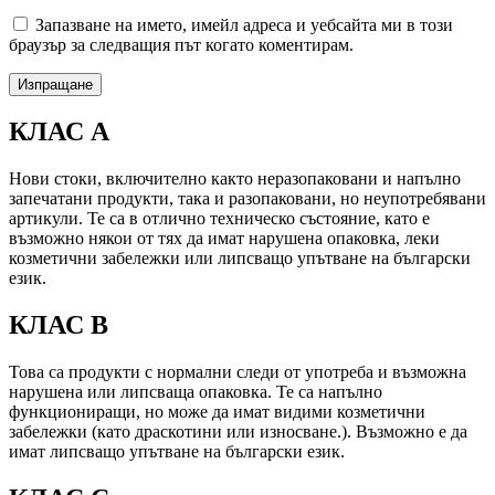
Запазване на името, имейл адреса и уебсайта ми в този
браузър за следващия път когато коментирам.
КЛАС А
Нови стоки, включително както неразопаковани и напълно
запечатани продукти, така и разопаковани, но неупотребявани
артикули. Те са в отлично техническо състояние, като е
възможно някои от тях да имат нарушена опаковка, леки
козметични забележки или липсващо упътване на български
език.
КЛАС B
Това са продукти с нормални следи от употреба и възможна
нарушена или липсваща опаковка. Те са напълно
функциониращи, но може да имат видими козметични
забележки (като драскотини или износване.). Възможно е да
имат липсващо упътване на български език.