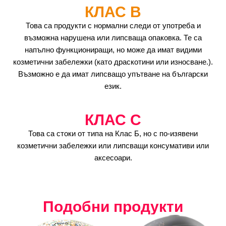
КЛАС B
Това са продукти с нормални следи от употреба и
възможна нарушена или липсваща опаковка. Те са
напълно функциониращи, но може да имат видими
козметични забележки (като драскотини или износване.).
Възможно е да имат липсващо упътване на български
език.
КЛАС C
Това са стоки от типа на Клас Б, но с по-изявени
козметични забележки или липсващи консумативи или
аксесоари.
Подобни продукти