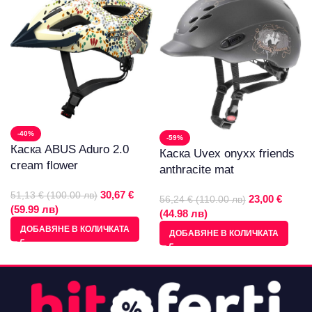
-40%
-59%
Каска ABUS Aduro 2.0
Каска Uvex onyxx friends
cream flower
anthracite mat
30,67 €
51,13 € (100.00 лв)
23,00 €
56,24 € (110.00 лв)
(59.99 лв)
(44.98 лв)
ДОБАВЯНЕ В КОЛИЧКАТА
ДОБАВЯНЕ В КОЛИЧКАТА