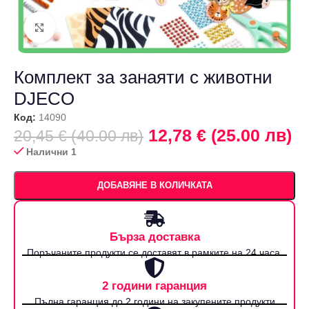
Щракнете за уголемяване
Комплект за занаяти с животни
DJECO
Код:
14090
12,78 € (25.00 лв)
20,45 € (40.00 лв)
Налични 1
ДОБАВЯНЕ В КОЛИЧКАТА
Бърза доставка
Поръчаните продукти се доставят в рамките на 24 часа.
2 години гаранция
Пълна гаранция до 2 години на закупените продукти