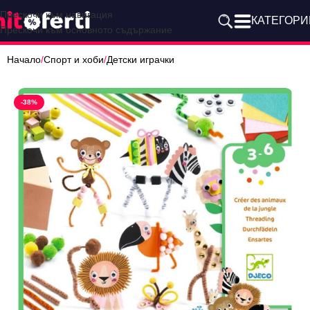
Прескочи към навигация
КАТЕГОРИ
Прескочи към основното съдържание
Начало
/
Спорт и хоби
/
Детски играчки
-38%