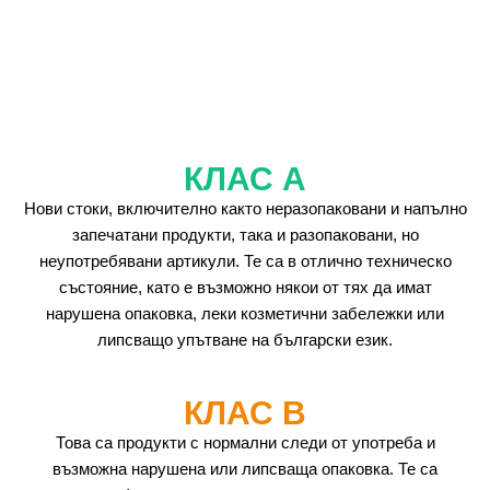
КЛАС А
Нови стоки, включително както неразопаковани и напълно
запечатани продукти, така и разопаковани, но
неупотребявани артикули. Те са в отлично техническо
състояние, като е възможно някои от тях да имат
нарушена опаковка, леки козметични забележки или
липсващо упътване на български език.
КЛАС B
Това са продукти с нормални следи от употреба и
възможна нарушена или липсваща опаковка. Те са