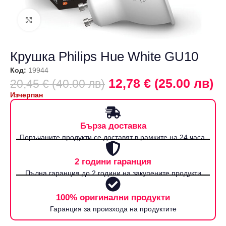
Щракнете за уголемяване
Крушка Philips Hue White GU10
Код:
19944
12,78 € (25.00 лв)
20,45 € (40.00 лв)
Изчерпан
Бърза доставка
Поръчаните продукти се доставят в рамките на 24 часа.
2 години гаранция
Пълна гаранция до 2 години на закупените продукти
100% оригинални продукти
Гаранция за произхода на продуктите