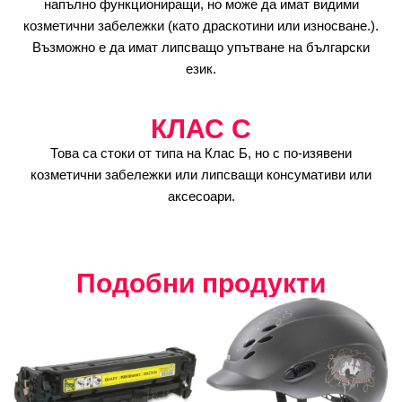
напълно функциониращи, но може да имат видими
козметични забележки (като драскотини или износване.).
Възможно е да имат липсващо упътване на български
език.
КЛАС C
Това са стоки от типа на Клас Б, но с по-изявени
козметични забележки или липсващи консумативи или
аксесоари.
Подобни продукти