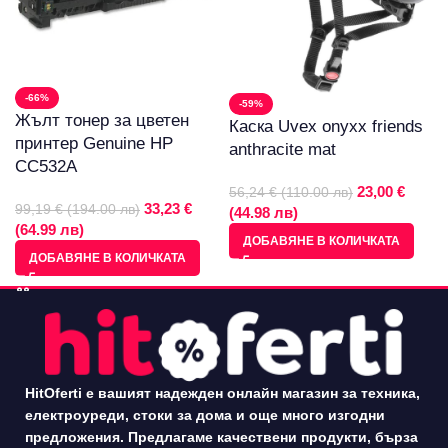
-66%
-59%
Жълт тонер за цветен
Каска Uvex onyxx friends
принтер Genuine HP
anthracite mat
CC532A
23,00 €
56,24 € (110.00 лв)
33,23 €
99,19 € (194.00 лв)
(44.98 лв)
(64.99 лв)
ДОБАВЯНЕ В КОЛИЧКАТА
ДОБАВЯНЕ В КОЛИЧКАТА
HitOferti е вашият надежден онлайн магазин за техника,
електроуреди, стоки за дома и още много изгодни
предложения. Предлагаме качествени продукти, бърза