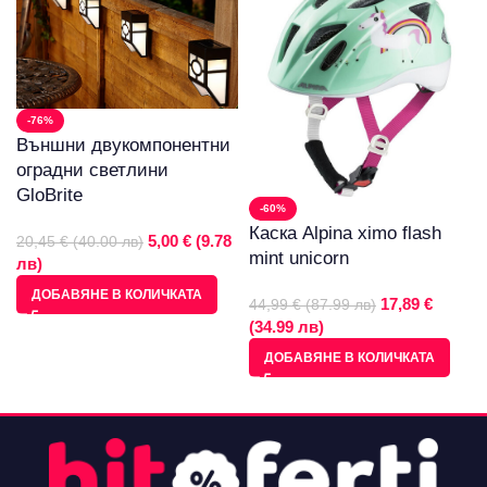
-76%
Външни двукомпонентни
оградни светлини
GloBrite
-60%
Каска Alpina ximo flash
5,00 € (9.78
20,45 € (40.00 лв)
mint unicorn
лв)
ДОБАВЯНЕ В КОЛИЧКАТА
17,89 €
44,99 € (87.99 лв)
(34.99 лв)
ДОБАВЯНЕ В КОЛИЧКАТА