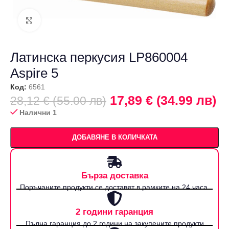
Щракнете за уголемяване
Латинска перкусия LP860004
Aspire 5
Код:
6561
17,89 € (34.99 лв)
28,12 € (55.00 лв)
Налични 1
ДОБАВЯНЕ В КОЛИЧКАТА
Бърза доставка
Поръчаните продукти се доставят в рамките на 24 часа.
2 години гаранция
Пълна гаранция до 2 години на закупените продукти