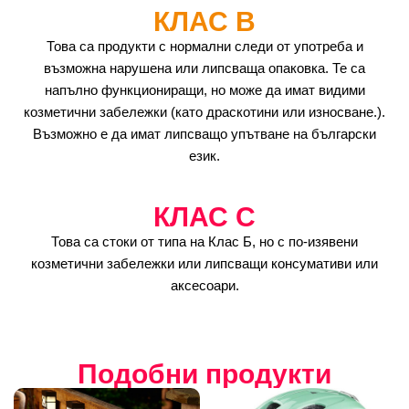
КЛАС B
Това са продукти с нормални следи от употреба и
възможна нарушена или липсваща опаковка. Те са
напълно функциониращи, но може да имат видими
козметични забележки (като драскотини или износване.).
Възможно е да имат липсващо упътване на български
език.
КЛАС C
Това са стоки от типа на Клас Б, но с по-изявени
козметични забележки или липсващи консумативи или
аксесоари.
Подобни продукти