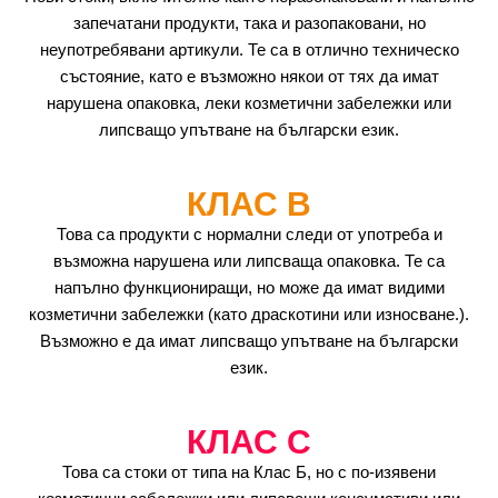
запечатани продукти, така и разопаковани, но
неупотребявани артикули. Те са в отлично техническо
състояние, като е възможно някои от тях да имат
нарушена опаковка, леки козметични забележки или
липсващо упътване на български език.
КЛАС B
Това са продукти с нормални следи от употреба и
възможна нарушена или липсваща опаковка. Те са
напълно функциониращи, но може да имат видими
козметични забележки (като драскотини или износване.).
Възможно е да имат липсващо упътване на български
език.
КЛАС C
Това са стоки от типа на Клас Б, но с по-изявени