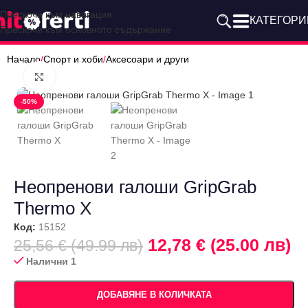
Прескочи към навигация
КАТЕГОРИ
Прескочи към основното съдържание
Начало
/
Спорт и хоби
/
Аксесоари и други
Щракнете за уголемяване
-50%
Неопренови галоши GripGrab
Thermo X
Код:
15152
12,78 € (25.00 лв)
25,56 € (49.99 лв)
Налични 1
ДОБАВЯНЕ В КОЛИЧКАТА