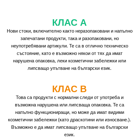
КЛАС А
Нови стоки, включително както неразопаковани и напълно
запечатани продукти, така и разопаковани, но
неупотребявани артикули. Те са в отлично техническо
състояние, като е възможно някои от тях да имат
нарушена опаковка, леки козметични забележки или
липсващо упътване на български език.
КЛАС B
Това са продукти с нормални следи от употреба и
възможна нарушена или липсваща опаковка. Те са
напълно функциониращи, но може да имат видими
козметични забележки (като драскотини или износване.).
Възможно е да имат липсващо упътване на български
език.