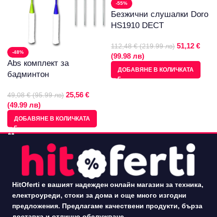
-55%
Безжични слушалки Doro
HS1910 DECT
51,12 €
112,48 € (219.99 лв)
-48%
(99.98 лв)
Abs комплект за
ДОБАВЯНЕ В КОЛИЧКАТА
бадминтон
25,56 €
49,08 € (95.99 лв)
(49.99 лв)
ДОБАВЯНЕ В КОЛИЧКАТА
HitOferti е вашият надежден онлайн магазин за техника,
електроуреди, стоки за дома и още много изгодни
предложения. Предлагаме качествени продукти, бърза
доставка и отлично обслужване.