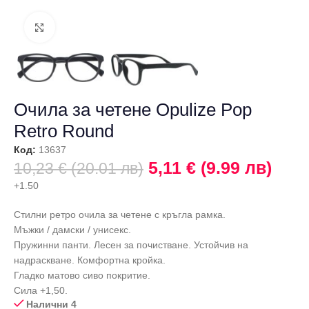
Щракнете за уголемяване
Очила за четене Opulize Pop
Retro Round
Код:
13637
5,11 € (9.99 лв)
10,23 € (20.01 лв)
+1.50
Стилни ретро очила за четене с кръгла рамка.
Мъжки / дамски / унисекс.
Пружинни панти. Лесен за почистване. Устойчив на
надраскване. Комфортна кройка.
Гладко матово сиво покритие.
Сила +1,50.
Налични 4