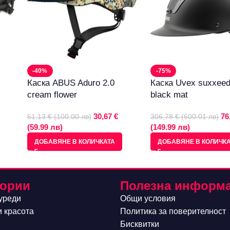
-40%
-75%
Каска ABUS Aduro 2.0
Каска Uvex suxxeed
cream flower
black mat
30,67 €
76
51,13 € (100.00 лв)
306,78 € (600.01 лв)
(59.99 лв)
(149.99 лв)
ДОБАВЯНЕ В КОЛИЧКАТА
ДОБАВЯНЕ В КОЛИЧК
гории
Полезна информ
уреди
Общи условия
и красота
Политика за поверителност
Бисквитки