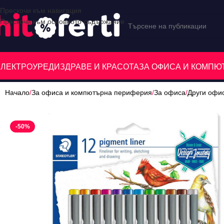
Прескочи към навигация
Прескочи към основното съдържание
ЕЛЕКТРОУРЕДИ
ЗДРАВЕ И КРАСОТА
ЗА ОФИСА И КОМП
Начало
/
За офиса и компютърна периферия
/
За офиса
/
Други офи
-50%