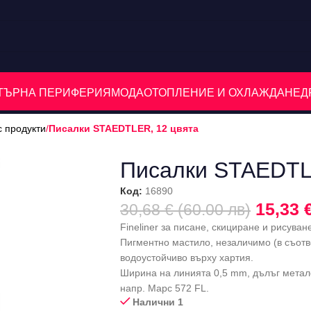
ЮТЪРНА ПЕРИФЕРИЯ
МОДА
ОТОПЛЕНИЕ И ОХЛАЖДАНЕ
Д
с продукти
/
Писалки STAEDTLER, 12 цвята
Писалки STAEDTL
Код:
16890
15,33 
30,68 € (60.00 лв)
Fineliner за писане, скициране и рисуван
Пигментно мастило, незаличимо (в съотве
водоустойчиво върху хартия.
Ширина на линията 0,5 mm, дълъг метал
напр. Марс 572 FL.
Налични 1