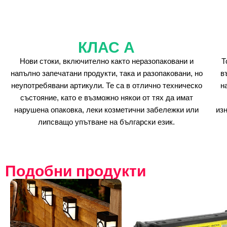
КЛАС А
Нови стоки, включително както неразопаковани и
Т
напълно запечатани продукти, така и разопаковани, но
в
неупотребявани артикули. Те са в отлично техническо
н
състояние, като е възможно някои от тях да имат
нарушена опаковка, леки козметични забележки или
из
липсващо упътване на български език.
Подобни продукти