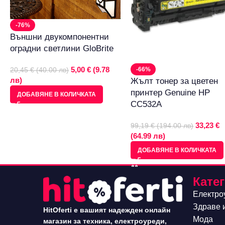
-76%
Външни двукомпонентни
оградни светлини GloBrite
5,00 € (9.78
-66%
20,45 € (40.00 лв)
лв)
Жълт тонер за цветен
принтер Genuine HP
ДОБАВЯНЕ В КОЛИЧКАТА
CC532A
33,23 €
99,19 € (194.00 лв)
(64.99 лв)
ДОБАВЯНЕ В КОЛИЧКАТА
Кате
Електро
Здраве 
HitOferti е вашият надежден онлайн
Мода
магазин за техника, електроуреди,