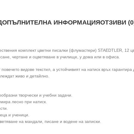
ДОПЪЛНИТЕЛНА ИНФОРМАЦИЯ
ОТЗИВИ (0
ачествения комплект цветни писалки (флумастери) STAEDTLER, 12 ц
сане, чертане и оцветяване в училище, у дома или в офиса.
 повечето видове текстил, а устойчивият на натиск връх гарантира
глеждат живо и детайлно.
ообразни творчески и учебни задачи.
рмира лесно при натиск.
сти.
еца и ученици.
ветяване на мандали, писане и водене на записки.