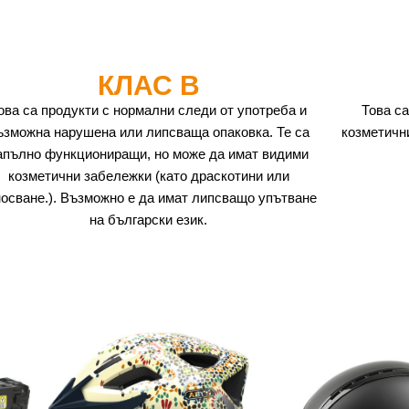
КЛАС B
ова са продукти с нормални следи от употреба и
Това са
ъзможна нарушена или липсваща опаковка. Те са
козметичн
апълно функциониращи, но може да имат видими
козметични забележки (като драскотини или
носване.). Възможно е да имат липсващо упътване
на български език.