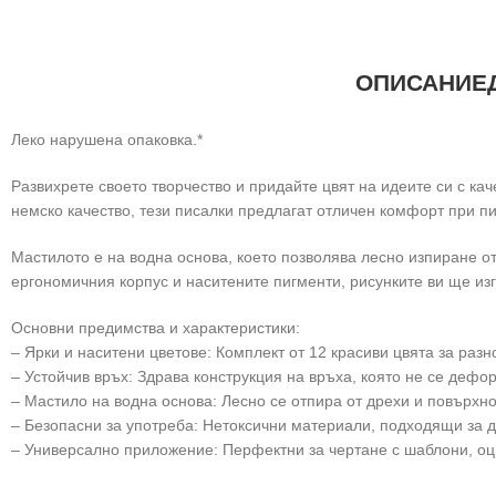
ОПИСАНИЕ
Леко нарушена опаковка.*
Развихрете своето творчество и придайте цвят на идеите си с к
немско качество, тези писалки предлагат отличен комфорт при пи
Мастилото е на водна основа, което позволява лесно изпиране от
ергономичния корпус и наситените пигменти, рисунките ви ще из
Основни предимства и характеристики:
– Ярки и наситени цветове: Комплект от 12 красиви цвята за разн
– Устойчив връх: Здрава конструкция на връха, която не се дефо
– Мастило на водна основа: Лесно се отпира от дрехи и повърхно
– Безопасни за употреба: Нетоксични материали, подходящи за д
– Универсално приложение: Перфектни за чертане с шаблони, оц