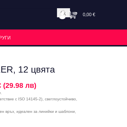
0,00
€
РУГИ
ER, 12 цвята
€ (29.98 лв)
е.
тствие с ISO 14145-2), светлоустойчиво,
ен връх, идеален за линийки и шаблони,