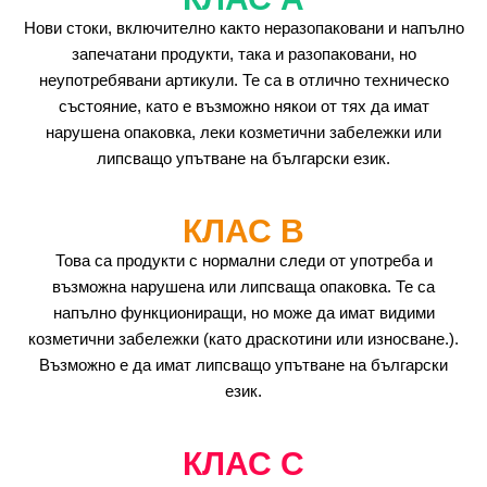
Нови стоки, включително както неразопаковани и напълно
запечатани продукти, така и разопаковани, но
неупотребявани артикули. Те са в отлично техническо
състояние, като е възможно някои от тях да имат
нарушена опаковка, леки козметични забележки или
липсващо упътване на български език.
КЛАС B
Това са продукти с нормални следи от употреба и
възможна нарушена или липсваща опаковка. Те са
напълно функциониращи, но може да имат видими
козметични забележки (като драскотини или износване.).
Възможно е да имат липсващо упътване на български
език.
КЛАС C