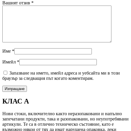
Вашият отзив
*
Име
*
Имейл
*
Запазване на името, имейл адреса и уебсайта ми в този
браузър за следващия път когато коментирам.
КЛАС А
Нови стоки, включително както неразопаковани и напълно
запечатани продукти, така и разопаковани, но неупотребявани
артикули. Те са в отлично техническо състояние, като е
възможно някои от тях да имат нарушена опаковка, леки