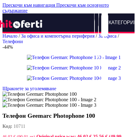
Прескочи към навигация
Прескочи към основното
съдържание
КАТЕГОРИ
Начало
/
За офиса и компютърна периферия
/
За офиса
/
Телефони
-44%
Щракнете за уголемяване
Телефон Geemarc Photophone 100
Код:
10711
Original price was: 46,02 €.
25,56 € (49.99
46,02 € (90.01 лв)