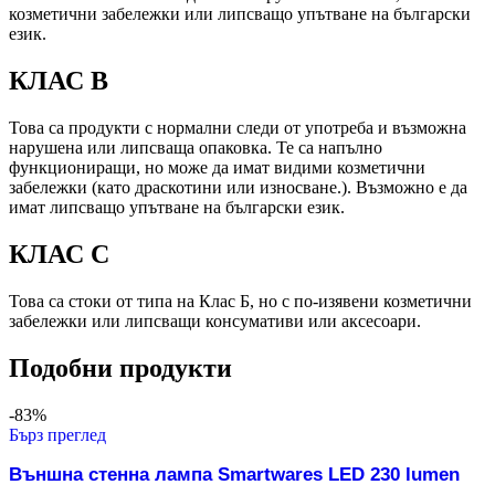
козметични забележки или липсващо упътване на български
език.
КЛАС B
Това са продукти с нормални следи от употреба и възможна
нарушена или липсваща опаковка. Те са напълно
функциониращи, но може да имат видими козметични
забележки (като драскотини или износване.). Възможно е да
имат липсващо упътване на български език.
КЛАС C
Това са стоки от типа на Клас Б, но с по-изявени козметични
забележки или липсващи консумативи или аксесоари.
Подобни продукти
-83%
Бърз преглед
Външна стенна лампа Smartwares LED 230 lumen