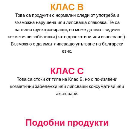
КЛАС B
Това са продукти с нормални следи от употреба и
възможна нарушена или липсваща опаковка. Те са
напълно функциониращи, но може да имат видими
козметични забележки (като драскотини или износване.).
Възможно е да имат липсващо упътване на български
език.
КЛАС C
Това са стоки от типа на Клас Б, но с по-изявени
козметични забележки или липсващи консумативи или
аксесоари.
Подобни продукти