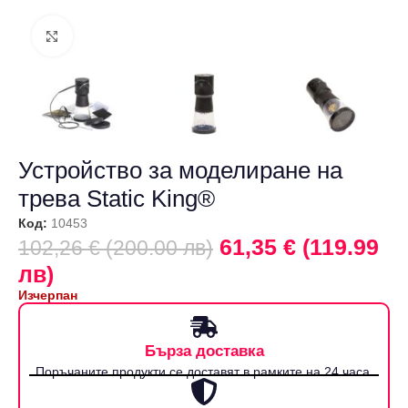
Щракнете за уголемяване
Устройство за моделиране на
трева Static King®
Код:
10453
61,35 € (119.99
102,26 € (200.00 лв)
лв)
Изчерпан
Бърза доставка
Поръчаните продукти се доставят в рамките на 24 часа.