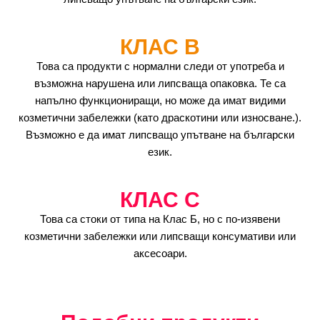
КЛАС B
Това са продукти с нормални следи от употреба и
възможна нарушена или липсваща опаковка. Те са
напълно функциониращи, но може да имат видими
козметични забележки (като драскотини или износване.).
Възможно е да имат липсващо упътване на български
език.
КЛАС C
Това са стоки от типа на Клас Б, но с по-изявени
козметични забележки или липсващи консумативи или
аксесоари.