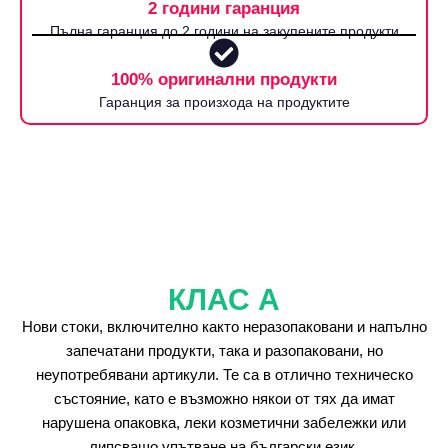
2 години гаранция
Пълна гаранция до 2 години на закупените продукти
100% оригинални продукти
Гаранция за произхода на продуктите
КЛАС А
Нови стоки, включително както неразопаковани и напълно
запечатани продукти, така и разопаковани, но
неупотребявани артикули. Те са в отлично техническо
състояние, като е възможно някои от тях да имат
нарушена опаковка, леки козметични забележки или
липсващо упътване на български език.