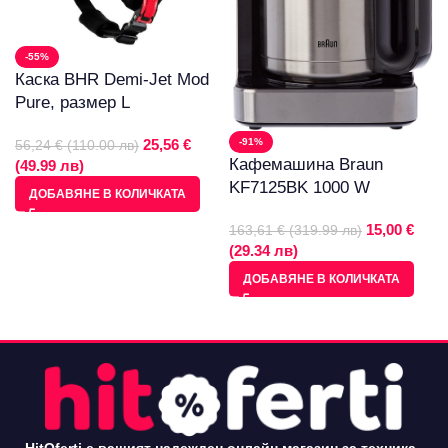
-55%
Каска BHR Demi-Jet Mod
Pure, размер L
-91%
25,56 €
56,24 € (110.00 лв)
Кафемашина Braun
(49.99 лв)
KF7125BK 1000 W
ДОБАВЯНЕ В КОЛИЧКАТА
15,00 €
163,61 € (319.99 лв)
(29.34 лв)
ДОБАВЯНЕ В КОЛИЧКАТА
HitOferti е вашият надежден онлайн магазин за техника,