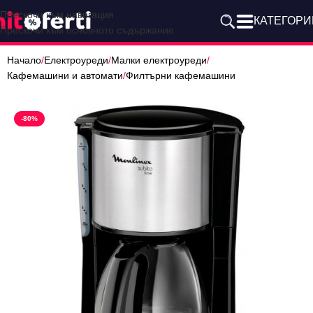
Прескочи към навигация
КАТЕГОРИ
Прескочи към основното съдържание
Начало
/
Електроуреди
/
Малки електроуреди
/
Кафемашини и автомати
/
Филтърни кафемашини
-80%