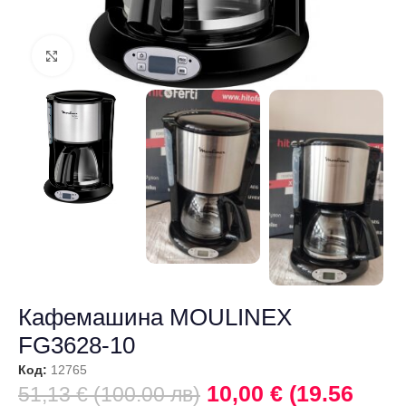
Щракнете за уголемяване
Кафемашина MOULINEX
FG3628-10
Код:
12765
10,00 € (19.56
51,13 € (100.00 лв)