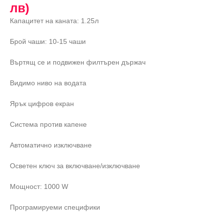
лв)
Капацитет на каната: 1.25л
Брой чаши: 10-15 чаши
Въртящ се и подвижен филтърен държач
Видимо ниво на водата
Ярък цифров екран
Система против капене
Автоматично изключване
Осветен ключ за включване/изключване
Мощност: 1000 W
Програмируеми специфики