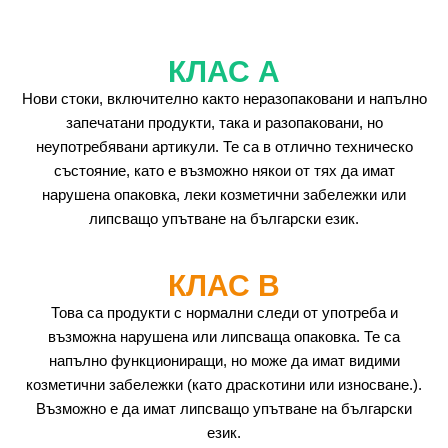
КЛАС А
Нови стоки, включително както неразопаковани и напълно
запечатани продукти, така и разопаковани, но
неупотребявани артикули. Те са в отлично техническо
състояние, като е възможно някои от тях да имат
нарушена опаковка, леки козметични забележки или
липсващо упътване на български език.
КЛАС B
Това са продукти с нормални следи от употреба и
възможна нарушена или липсваща опаковка. Те са
напълно функциониращи, но може да имат видими
козметични забележки (като драскотини или износване.).
Възможно е да имат липсващо упътване на български
език.